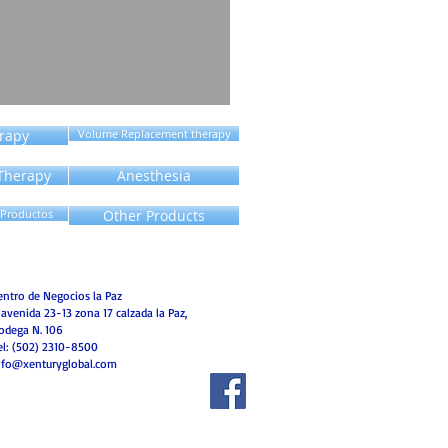
erapy
Volume Replacement therapy
 Therapy
Anesthesia
 Productos
Other Products
entro de Negocios la Paz
 avenida 23-13 zona 17 calzada la Paz,
odega N. 106
el: (502) 2310-8500
nfo@xenturyglobal.com