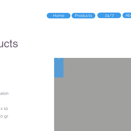
24/7
Ab
Home
Products
ucts
Galon
 x 10
0 gr.