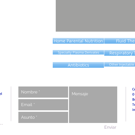
Home Parental Nutrition
Fluid Th
Specialty Plasma Derivates
Respiratory
Antibiotics
Other Injectable
C
el
0
B
T
i
Enviar