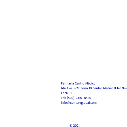
Farmacia Centro Médico
6ta Ave 3-22 Zona 10 Centro Médico II 1er Niv
Local H
Tel: (502) 2310-8520
info@xenturyglobal.com
© 2021